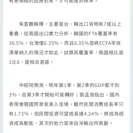
有更積極的因應對策，才可能達到標準。
朱雲鵬解釋，主要是台、韓出口貨物有7成以上
重疊，從兩國出口實力分析，韓國的FTA覆蓋率有
36.5％，台灣僅6.35％，而且6.35％是將ECFA早收
清單納入的情況才如此，試算其覆蓋率，兩國相比是
1比6，還相去甚遠。
中經院預測，明年第1季、第2季的GDP都不到
3％，自第3季才開始可能轉好；劉孟俊指出，國內
表現會隨國際景氣漸入佳境，雖然民間消費成長率只
有1.73％，但民間投資可望成長達4.24％，將成為經
濟成長動能，其次的助力是來自淨輸出所貢獻。