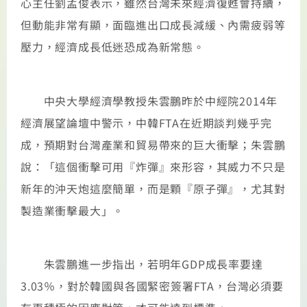
心主任劉孟俊表示，雖然台灣未來經濟復甦會持續，
但動能非常有顯，面臨進出口成長減緩、內需疲弱等
壓力，經濟成長低迷恐成為新常態。
中央大學經濟學教授朱雲鵬昨於中經院2014年
經濟展望論壇中警示，中韓FTA在近期談判幾乎完
成，預期對台灣產業和貿易帶來的巨大衝擊；朱雲鵬
說：「這個衝擊可用『炸彈』來形容，其威力不只是
新年的沖天炮這麼簡單，而是顆『原子彈』，尤其對
製造業衝擊最大」。
朱雲鵬進一步指出，若明年GDP成長率要達
3.03％，對於韓國與各國緊密簽署FTA，台灣必須要