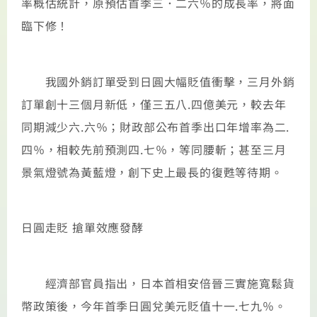
率概估統計，原預估首季三．二六％的成長率，將面
臨下修！
我國外銷訂單受到日圓大幅貶值衝擊，三月外銷
訂單創十三個月新低，僅三五八.四億美元，較去年
同期減少六.六％；財政部公布首季出口年增率為二.
四％，相較先前預測四.七％，等同腰斬；甚至三月
景氣燈號為黃藍燈，創下史上最長的復甦等待期。
日圓走貶 搶單效應發酵
經濟部官員指出，日本首相安倍晉三實施寬鬆貨
幣政策後，今年首季日圓兌美元貶值十一.七九％。