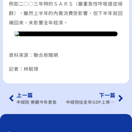
例如二○○三年時的ＳＡＲＳ（嚴重急性呼吸道症候
群），雖然上半年的內需消費受影響，但下半年就回
補回來，未影響全年經濟。
資枓來源：聯合新聞網
記者：林毅璋
上一篇
下一篇
中經院 樂觀今年景氣
中經院估全年GDP上修至3.63% 優於星韓