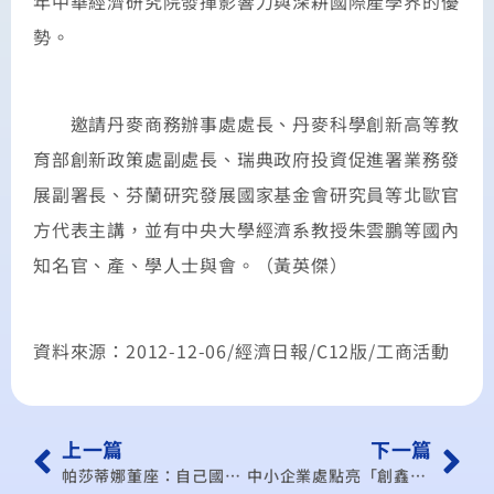
年中華經濟研究院發揮影響力與深耕國際產學界的優
勢。
邀請丹麥商務辦事處處長、丹麥科學創新高等教
育部創新政策處副處長、瑞典政府投資促進署業務發
展副署長、芬蘭研究發展國家基金會研究員等北歐官
方代表主講，並有中央大學經濟系教授朱雲鵬等國內
知名官、產、學人士與會。（黃英傑）
資料來源：2012-12-06/經濟日報/C12版/工商活動
上一篇
下一篇
帕莎蒂娜董座：自己國家自己救
中小企業處點亮「創鑫生活」 打造三金企業 葉雲龍：運用「高值化」與掌握「消費端」達成價值創新