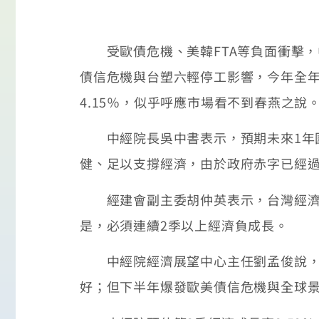
受歐債危機、美韓FTA等負面衝擊，
債信危機與台塑六輕停工影響，今年全年經
4.15％，似乎呼應市場看不到春燕之說
中經院長吳中書表示，預期未來1年國
健、足以支撐經濟，由於政府赤字已經
經建會副主委胡仲英表示，台灣經濟成
是，必須連續2季以上經濟負成長。
中經院經濟展望中心主任劉孟俊說，上
好；但下半年爆發歐美債信危機與全球