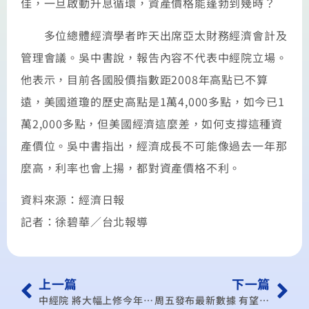
佳，一旦啟動升息循環，資產價格能蓬勃到幾時？
多位總體經濟學者昨天出席亞太財務經濟會計及
管理會議。吳中書說，報告內容不代表中經院立場。
他表示，目前各國股價指數距2008年高點已不算
遠，美國道瓊的歷史高點是1萬4,000多點，如今已1
萬2,000多點，但美國經濟這麼差，如何支撐這種資
產價位。吳中書指出，經濟成長不可能像過去一年那
麼高，利率也會上揚，都對資產價格不利。
資料來源：經濟日報
記者：徐碧華／台北報導
上一篇
下一篇
中經院 將大幅上修今年GDP
周五發布最新數據 有望高於上次預測的4.29％ 中經院 將大幅上修今年GDP