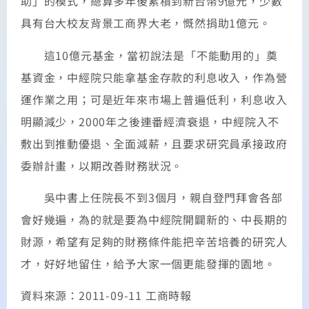
助」的模式，總算多年後累積到新台幣9億元，少數
具有台大校友背景工商界大老，慨然捐助1億元。
這10億元基金，當初說法是「不能動用的」奠
基資金，中經院只能拿基金存款的利息收入，作為營
運作業之用；可是近年來市場上普遍低利，利息收入
明顯減少，2000年之後連番經濟衰退，中經院入不
敷出到推動優退、全面減薪，且要求研究員承接政府
委辦計畫，以期改善財務狀況。
吳中書上任院長不到3個月，親自登門拜會各部
會好幾遍，為的就是要為中經院開闢新的、中長期的
財源，希望有足夠的財務條件能把辛苦培養的研究人
才，好好地留住，給予大家一個更能發揮的園地。
資料來源：2011-09-11 工商時報