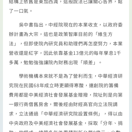
結構上依舊是東加西減，這般說法已讓關心各界，鬆
了一口氣。
吳中書指出，中經院現在的本業收支，以政府委
辦計畫為大宗，這也是政策智庫目前的「維生方
法」，但即使院內研究員和助理們再怎麼努力，本業
營收還是紅字，因此依靠基金13億元的每年孳息1千
多萬，勉勉強強讓院內財務出現「順差」。
學術機構本來就不是為了營利而生，中華經濟研
究院在民國68年成立時更顯得寒酸，連創院的籌備
費用都是中美經濟社會發展基金贈撥，院址則是向第
一銀行商借舊房舍，爾後經由財經高官向立法院請
求，立法通過「中華經濟研究院設置條例」，得以由
中央政府及中美經濟社會發展基金，採取「分年、捐