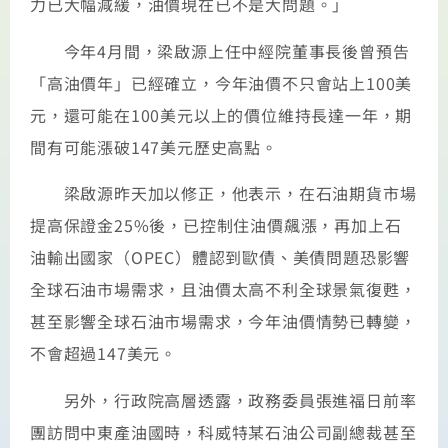
力已大幅減緩，油價現在已不是大問題。」
今年4月間，梁啟源上任中經院董事長後曾預告
「高油價年」已經確立，今年油價不只會站上100美
元，還可能在100美元以上的價位維持長達一年，期
間有可能漲破147美元歷史高點。
梁啟源昨天加以修正，他表示，在石油期貨市場
提高保證金25%後，已控制住油價飆漲，再加上石
油輸出國家（OPEC）體認到歐債、美債問題恐影響
全球石油市場需求，且油價太高不利全球景氣復甦，
甚至影響全球石油市場需求，今年油價情勢已轉變，
不會超過147美元。
另外，行政院高層透露，政務委員張進福日前率
團訪問中東產油國時，科威特某石油公司副總裁甚至