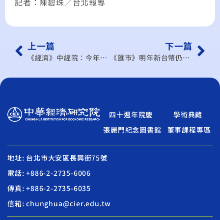
記者：陳碧珠／台北報導
上一篇
下一篇
《經濟》中經院：今年經濟成長率約9.64%，創1990年來新高
《匯市》明年新台幣仍看升，大摩、瑞信證分別喊28.6及28.4元
四十週年院慶
學術典藏
張麗門紀念圖書館
董事課程專區
地址: 台北市大安區長興街75號
電話: +886-2-2735-6006
傳真: +886-2-2735-6035
信箱: chunghua@cier.edu.tw