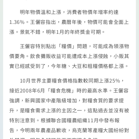
明年物價溫和上漲，消費者物價年增率約達
1.36%。王儷容指出，農曆年後，物價可能會全面上
漲。景氣不錯，明年1月的年終獎金可期。
王儷容特別點出「糧價」問題，可能成為領漲物
價要角。飲食攤販收益可能遭成本上漲侵蝕，小販其
實已經感受到了，今年糖、大豆和粗糧價格都上漲。
10月世界主要糧食價格指數較同期上漲25%，
接近2008年6月「糧食危機」時的最高水準。王儷容
強調，新興國家中產階級增加，對糧食質的要求提
升，是糧食需求上漲的主因之一，這點過去並沒有被
特別注意到。根據聯合國糧農組織11月中發布報
告，今明兩年農產品歉收，烏克蘭等產糧大國紛紛對