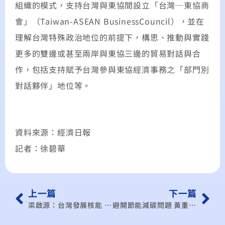
組織的模式，支持台灣與東協間設立「台灣─東協商
會」（Taiwan-ASEAN BusinessCouncil），並在
理解台灣特殊政治地位的前提下，構思、推動與實踐
更多的雙邊或甚至兩岸與東協三邊的貿易對話與合
作，包括支持賦予台灣參與東協經濟事務之「部門別
對話夥伴」地位等。
資料來源：經濟日報
記者：徐碧華
上一篇
下一篇
梁啟源：台灣發展核能 可行選項
避開節能減碳問題 黃重球：強化高價值下游