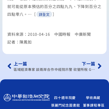
就可能從原本預估的百分之四點九九、下降到百分之
四點零八。…［
］
詳全文
資料來源：2010-04-16 中國時報 中廣新聞
記者：陳鳳如
上一篇
下一篇
區域經濟專家 談兩岸合作
中經院示警 砍營所稅 GDP掉1%
四十週年院慶
學術典藏
張麗門紀念圖書館
董事課程專區