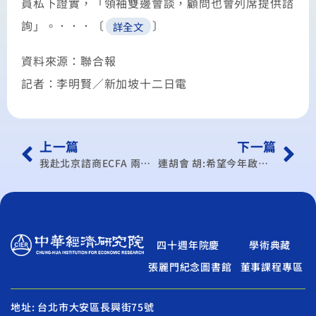
員私下證實，「領袖雙邊會談，顧問也會列席提供諮
詢」。．．．〔
〕
詳全文
資料來源：聯合報
記者：李明賢／新加坡十二日電
上一篇
下一篇
我赴北京諮商ECFA 兩岸獲初步結論
連胡會 胡:希望今年啟動ECFA協商
四十週年院慶
學術典藏
張麗門紀念圖書館
董事課程專區
地址: 台北市大安區長興街75號