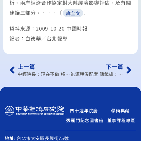
析、兩岸經濟合作協定對大陸經濟影響評估、及有關
建議三部分。．．．〔
〕
詳全文
資料來源：2009-10-20 中國時報
記者：白德華／台北報導
上一篇
下一篇
中經院長：現在不做 將來後悔
能源稅沒配套 陳武雄：產業恐出走
四十週年院慶
學術典藏
張麗門紀念圖書館
董事課程專區
地址: 台北市大安區長興街75號