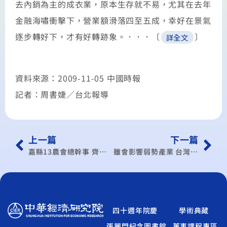
去內銷為主的成衣業，原本生存就不易，尤其在去年
金融海嘯衝擊下，營業額滑落四至五成，幸好在景氣
逐步轉好下，才有好轉跡象。．．．〔
〕
詳全文
資料來源：2009-11-05 中國時報
記者：周書婕／台北報導
上一篇
下一篇
嘉縣13農會總幹事 齊反ECFA
雖會影響弱勢產業 台灣仍應簽ECFA
四十週年院慶
學術典藏
張麗門紀念圖書館
董事課程專區