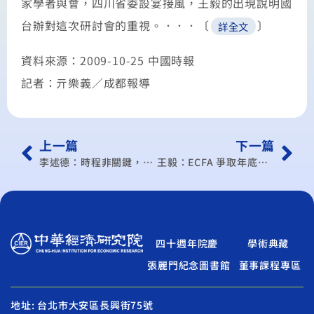
家學者與會，四川省委設宴接風，王毅的出現說明國
台辦對這次研討會的重視。．．．〔
〕
詳全文
資料來源：2009-10-25 中國時報
記者：亓樂義／成都報導
上一篇
下一篇
李述德：時程非關鍵，內容才重要 財部持續跨部會討論
王毅：ECFA 爭取年底正式協商
四十週年院慶
學術典藏
張麗門紀念圖書館
董事課程專區
地址: 台北市大安區長興街75號