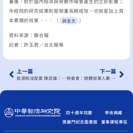
署後，對於國內經濟與勞動市場會產生的立即影響；
中經院的研究結果則是側重長期成效，也就是加上資
本累積的效果．．．〔
〕
詳全文
資料來源：聯合報
記者：許玉君／台北報導
上一篇
下一篇
能源稅沒配套 陳武雄：產業恐出走
勞委會：總體就業人數 增12萬
四十週年院慶
學術典藏
張麗門紀念圖書館
董事課程專區