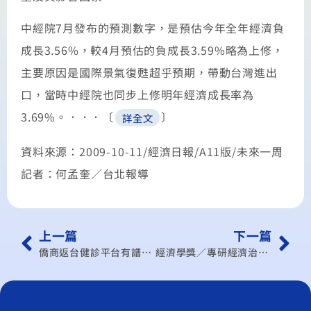
中經院7月發布的預測數字，是預估今年全年經濟負
成長3.56%，較4月預估的負成長3.59%略為上修，
主要原因是國際景氣復甦超乎預期，帶動台灣進出
口，當時中經院也同步上修明年經濟成長率為
3.69%。．．．〔
〕
詳全文
資料來源：2009-10-11/經濟日報/A11版/未來一周
記者：何孟奎／台北報導
上一篇
下一篇
僑商返台健診平台有譜拓展商機醫療
經濟學獎／專研經濟治理 爆冷獲獎