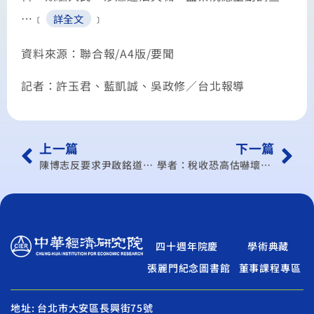
…﹝
﹞
詳全文
資料來源：聯合報/A4版/要聞
記者：許玉君、藍凱誠、吳政修／台北報導
上一篇
下一篇
陳博志反要求尹啟銘道歉 願公開辯論ECFA
學者：稅收恐高估嚇壞產業界
四十週年院慶
學術典藏
張麗門紀念圖書館
董事課程專區
地址: 台北市大安區長興街75號