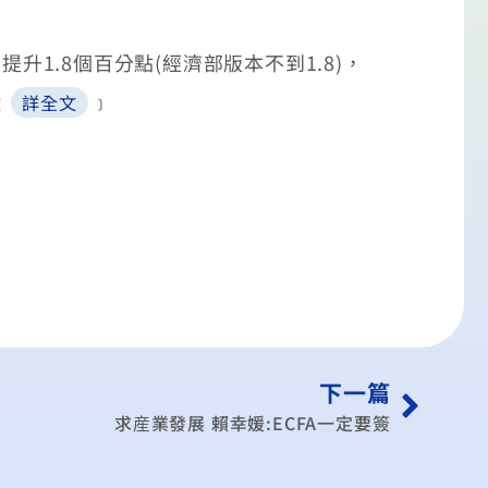
1.8個百分點(經濟部版本不到1.8)，
﹝
﹞
詳全文
下一篇
求産業發展 賴幸媛:ECFA一定要簽