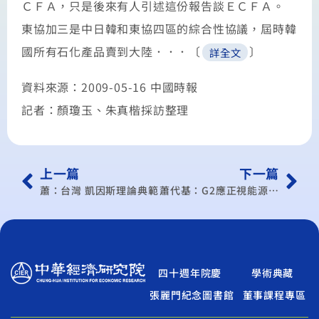
ＣＦＡ，只是後來有人引述這份報告談ＥＣＦＡ。
東協加三是中日韓和東協四區的綜合性協議，屆時韓
國所有石化產品賣到大陸．．．〔
〕
詳全文
資料來源：2009-05-16 中國時報
記者：顏瓊玉、朱真楷採訪整理
上一篇
下一篇
蕭：台灣 凱因斯理論典範
蕭代基：G2應正視能源爭奪戰
四十週年院慶
學術典藏
張麗門紀念圖書館
董事課程專區