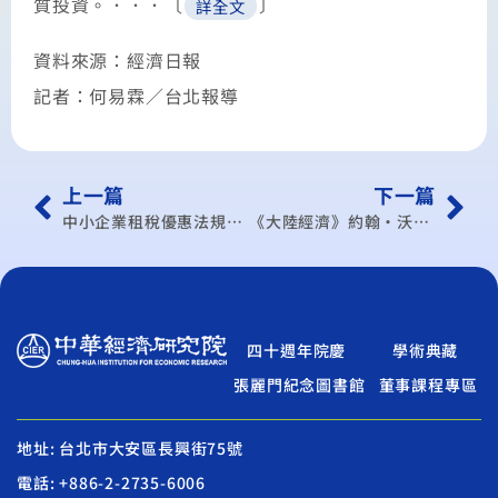
質投資。．．．〔
〕
詳全文
資料來源：經濟日報
記者：何易霖／台北報導
上一篇
下一篇
中小企業租稅優惠法規調適說明
《大陸經濟》約翰‧沃克：中國今年GDP成長率估僅5.8%
四十週年院慶
學術典藏
張麗門紀念圖書館
董事課程專區
地址: 台北市大安區長興街75號
電話: +886-2-2735-6006