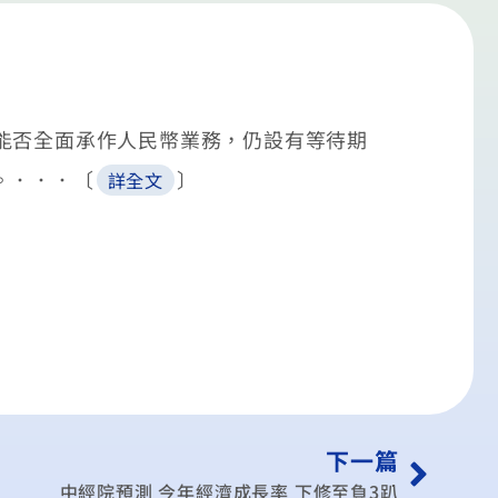
能否全面承作人民幣業務，仍設有等待期
。．．．〔
〕
詳全文
下一篇
中經院預測 今年經濟成長率 下修至負3趴