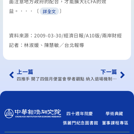
面注意地方政府的配合，才能擴大ECFA的效
益。．．．〔
〕
詳全文
資料來源：2009-03-30/經濟日報/A10版/兩岸財經
記者：林淑媛、陳慧敏／台北報導
上一篇
下一篇
四推手 開了四個月便當會
學者觀點 納入退場機制 保權益
四十週年院慶
學術典藏
張麗門紀念圖書館
董事課程專區