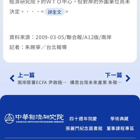
經濟研究院下的ＷＴＯ中心，但對岸的外圍單位尚未
決定。．．．<
>
詳全文
資料來源：2009-03-05/聯合報/A12版/兩岸
記者：朱婉寧／台北報導
上一篇
下一篇
兩岸簽署ECFA 尹啟銘有兩不
構思台灣未來產業 朱敬一：生技、文化觀光 最具潛力
四十週年院慶
學術典藏
張麗門紀念圖書館
董事課程專區