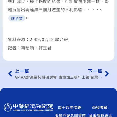
獲利減少，操作過度的結果，可能會像南韓一樣，整
體貿易出現連續三個月逆差的不利影響。．．．<
>
詳全文
資料來源：2009/02/12 聯合報
記者：賴昭穎、許玉君
上一篇
下一篇
APIAA辦產業契機研討會
東協加三明年上路 台灣出口首當其衝
四十週年院慶
學術典藏
張麗門紀念圖書館
董事課程專區