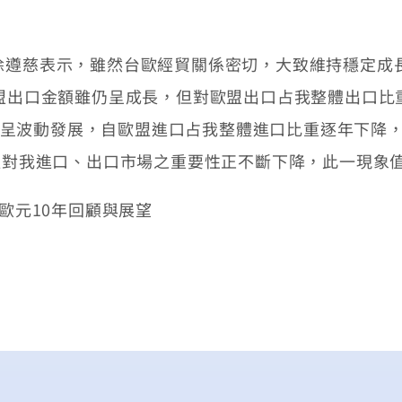
徐遵慈表示，雖然台歐經貿關係密切，大致維持穩定成
盟出口金額雖仍呈成長，但對歐盟出口占我整體出口比重
額則呈波動發展，自歐盟進口占我整體進口比重逐年下降，自1
歐盟對我進口、出口市場之重要性正不斷下降，此一現象
版/歐元10年回顧與展望