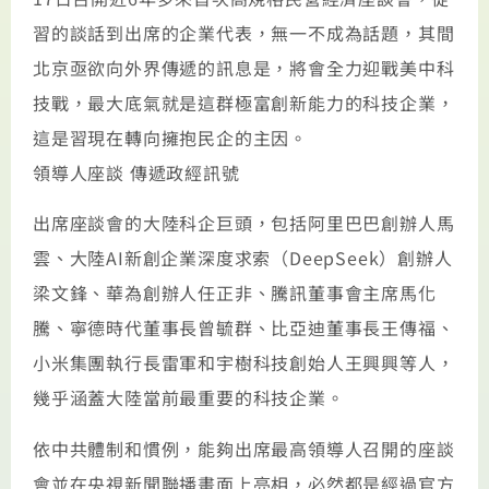
習的談話到出席的企業代表，無一不成為話題，其間
北京亟欲向外界傳遞的訊息是，將會全力迎戰美中科
技戰，最大底氣就是這群極富創新能力的科技企業，
這是習現在轉向擁抱民企的主因。
領導人座談 傳遞政經訊號
出席座談會的大陸科企巨頭，包括阿里巴巴創辦人馬
雲、大陸AI新創企業深度求索（DeepSeek）創辦人
梁文鋒、華為創辦人任正非、騰訊董事會主席馬化
騰、寧德時代董事長曾毓群、比亞迪董事長王傳福、
小米集團執行長雷軍和宇樹科技創始人王興興等人，
幾乎涵蓋大陸當前最重要的科技企業。
依中共體制和慣例，能夠出席最高領導人召開的座談
會並在央視新聞聯播畫面上亮相，必然都是經過官方