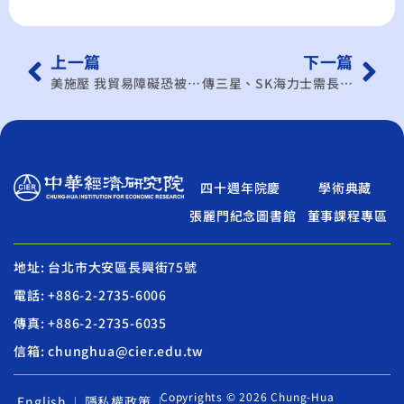
上一篇
下一篇
美施壓 我貿易障礙恐被鎖定 川普4月祭對等關稅 專家示警 汽車、美豬牛、基改食品等 可能首當其衝
傳三星、SK海力士需長江存儲專利授權 學者：牽連台廠 供應鏈恐洗牌
四十週年院慶
學術典藏
張麗門紀念圖書館
董事課程專區
地址: 台北市大安區長興街75號
電話: +886-2-2735-6006
傳真: +886-2-2735-6035
信箱: chunghua@cier.edu.tw
Copyrights © 2026 Chung-Hua
English
隱私權政策