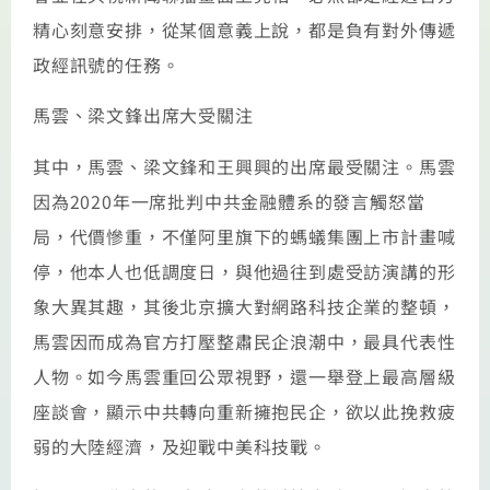
精心刻意安排，從某個意義上說，都是負有對外傳遞
政經訊號的任務。
馬雲、梁文鋒出席大受關注
其中，馬雲、梁文鋒和王興興的出席最受關注。馬雲
因為2020年一席批判中共金融體系的發言觸怒當
局，代價慘重，不僅阿里旗下的螞蟻集團上市計畫喊
停，他本人也低調度日，與他過往到處受訪演講的形
象大異其趣，其後北京擴大對網路科技企業的整頓，
馬雲因而成為官方打壓整肅民企浪潮中，最具代表性
人物。如今馬雲重回公眾視野，還一舉登上最高層級
座談會，顯示中共轉向重新擁抱民企，欲以此挽救疲
弱的大陸經濟，及迎戰中美科技戰。