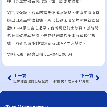
連自身成本都尚未出爐，如何談成本調整？
劉哲良強調，若真的需要做邊境調整，也須掌握所有
進出口產品排放數據，所以若都無法全然掌握就談台
版CBAM恐怕言之過早；台灣現已訂出碳費，就能開
始蒐集碳成本數據，未來也要開始蒐集貿易夥伴數
據，兩者具備後對推進台版CBAM才有幫助。
資料來源：經濟日報 01月04日00:04
上一篇
下一篇
退休儲蓄理財已成全民運動 中經院提「二建議」穩經濟
躲關稅！陸去年12月出口成長10% 彭博分析可能是最後高點