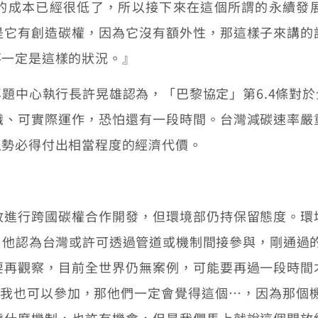
的成本已經很低了，所以接下來在這個所謂的永續發
是它有創造碳權，因為它沒有額外性，那這樣子來講的
不一定是這樣的狀況。』
題中心執行長許晃雄認為，「巴黎協定」第6.4條對
識、可實際運作，恐怕還有一段時間。台灣減碳速率嚴
但勢必得付出相當程度的經濟代價。
放進行跨國碳權合作開發，但環境部仍持保留態度。環
他認為台灣或許可透過管道或機制間接參與，剛通過的
要再觀察，目前全世界仍無案例，可能要再過一段時間
說我也可以參加，那他們一定會覺得這個…，因為那個機
繞什麼機制，也許有機會，但是我們馬上就說這個開放