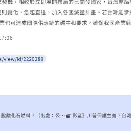
帶來契機，相較於立即展開布局的已開發國家，台灣非
規則變化，急起直追，加入各國減量計畫。若台灣能掌
，企業也可達成國際供應鏈的碳中和要求，確保我國產業
7:06
s/view/id/2229289
料？（出處：公共電視 – 有話好說）
︎ 影音》川普保護主義？台灣科技政策與產業如