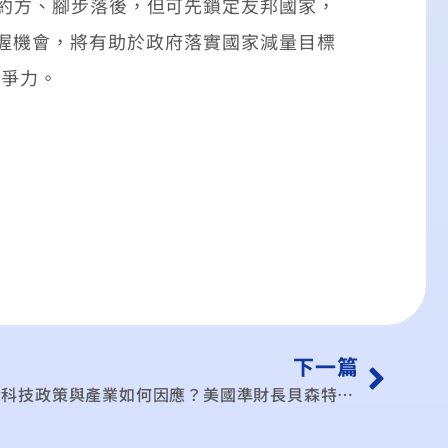
締約方、腳步落後，但可先鎖定友邦國家，
握機會，將有助於政府落實國家減量目標
競爭力。
下一篇
何因應？美國準財長貝森特出線！川普關稅政策溫和化？（公共電視 – 有話好說）