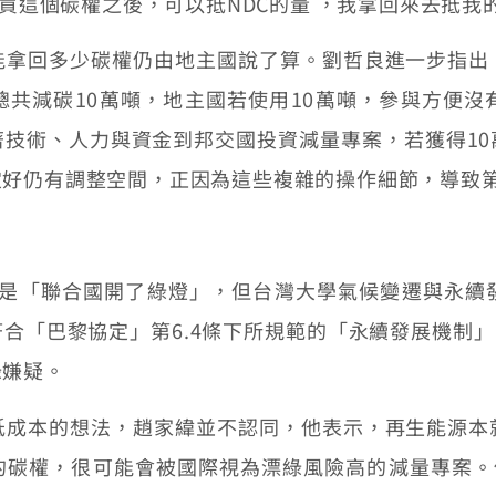
分買這個碳權之後，可以抵NDC的量 ，我拿回來去抵我的
能拿回多少碳權仍由地主國說了算。劉哲良進一步指出
共減碳10萬噸，地主國若使用10萬噸，參與方便沒
技術、人力與資金到邦交國投資減量專案，若獲得10
好仍有調整空間，正因為這些複雜的操作細節，導致第6
條是「聯合國開了綠燈」，但台灣大學氣候變遷與永續
合「巴黎協定」第6.4條下所規範的「永續發展機制」(
綠嫌疑。
低成本的想法，趙家緯並不認同，他表示，再生能源本
碳權，很可能會被國際視為漂綠風險高的減量專案。他