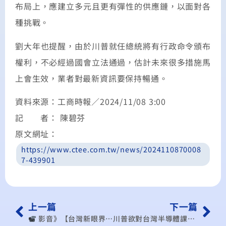
布局上，應建立多元且更有彈性的供應鏈，以面對各
種挑戰。
劉大年也提醒，由於川普就任總統將有行政命令頒布
權利，不必經過國會立法通過，估計未來很多措施馬
上會生效，業者對最新資訊要保持暢通。
資料來源：工商時報／2024/11/08 3:00
記 者： 陳碧芬
原文網址：
https://www.ctee.com.tw/news/2024110870008
7-439901
上一篇
下一篇
︎ 影音》【台灣新眼界】20241107 川普2.0!經濟起風颱?減稅+關稅!貿易戰爭來矣?美國經濟會較好? （出處：公視台語台-台灣新眼界）
川普欲對台灣半導體課稅 學者：先進製程衝擊小 成熟製程衝擊大