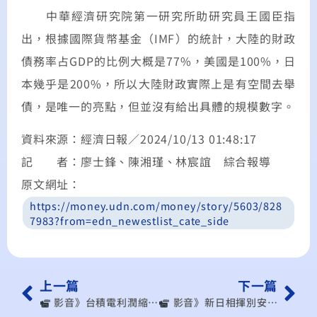
中華經濟研究院第一研究所助研究員王國臣指
出，根據國際貨幣基金（IMF）的統計，大陸的財政
債務率占GDP的比例大概是77%，美國是100%，日
本幾乎是200%，所以大陸財政實際上是有空間去舉
債，是唯一的亮點，但並沒有給出具體的規模數字。
資料來源：經濟日報／2024/10/13 01:48:17
記 者：廖士鋒、陳湘瑾、林宸誼 綜合報導
原文網址：
https://money.udn.com/money/story/5603/828
7983?from=edn_newestlist_cate_side
上一篇
下一篇
︎ 影音》台積電利潤縮水?電價調漲衝擊多大 美國降息!台股多頭牛市再起? 景氣降溫?製造業數據警訊 大陸撒幣救經濟!助攻台灣1產業（出處：全球政經周報）
︎ 影音》新日相揮別安倍經濟學？日本半導體重返榮耀與台灣開啟新競合 從失落年代到景氣復甦面對的機會與挑戰（出處：#財經相對論 EP29）