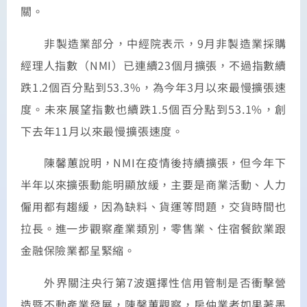
關。
非製造業部分，中經院表示，9月非製造業採購
經理人指數（NMI）已連續23個月擴張，不過指數續
跌1.2個百分點到53.3%，為今年3月以來最慢擴張速
度。未來展望指數也續跌1.5個百分點到53.1%，創
下去年11月以來最慢擴張速度。
陳馨蕙說明，NMI在疫情後持續擴張，但今年下
半年以來擴張動能明顯放緩，主要是商業活動、人力
僱用都有趨緩，因為缺料、貨運等問題，交貨時間也
拉長。進一步觀察產業類別，零售業、住宿餐飲業跟
金融保險業都呈緊縮。
外界關注央行第7波選擇性信用管制是否衝擊營
造暨不動產業發展，陳馨蕙觀察，房仲業者如果著墨