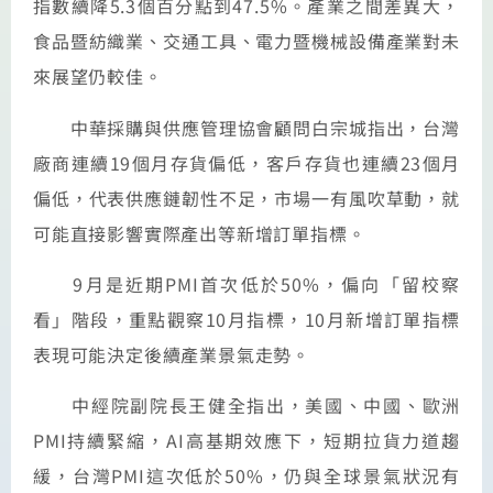
指數續降5.3個百分點到47.5%。產業之間差異大，
食品暨紡織業、交通工具、電力暨機械設備產業對未
來展望仍較佳。
中華採購與供應管理協會顧問白宗城指出，台灣
廠商連續19個月存貨偏低，客戶存貨也連續23個月
偏低，代表供應鏈韌性不足，市場一有風吹草動，就
可能直接影響實際產出等新增訂單指標。
9月是近期PMI首次低於50%，偏向「留校察
看」階段，重點觀察10月指標，10月新增訂單指標
表現可能決定後續產業景氣走勢。
中經院副院長王健全指出，美國、中國、歐洲
PMI持續緊縮，AI高基期效應下，短期拉貨力道趨
緩，台灣PMI這次低於50%，仍與全球景氣狀況有