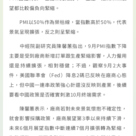
望都比較偏負向緊縮。
PMI以50%作為榮枯線，當指數高於50%，代表
景氣呈現擴張，反之則呈緊縮。
中經院副研究員陳馨蕙指出，9月PMI指數下降
主要是受到廠商新增訂單跟生產緊縮影響，人力僱用
還是持續擴張，相對穩健；不過，觀察9月2大事
件，美國聯準會（Fed）降息2碼已反映在廠商心態
上，但中國一連串政策強心針還沒反映到產業，後續
要看中國政策是否確實刺激10月終端需求。
陳馨蕙表示，廠商若對未來景氣懷抱不確定性，
就會影響採購政策，廠商展望第3季以來持續下滑，
未來6個月展望指數中斷連續7個月擴張轉為緊縮，