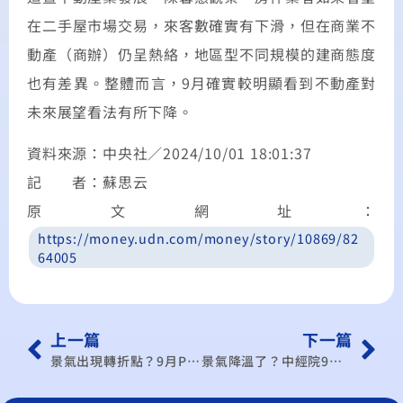
在二手屋市場交易，來客數確實有下滑，但在商業不
動產（商辦）仍呈熱絡，地區型不同規模的建商態度
也有差異。整體而言，9月確實較明顯看到不動產對
未來展望看法有所下降。
資料來源：中央社／2024/10/01 18:01:37
記 者：蘇思云
原文網址：
https://money.udn.com/money/story/10869/82
64005
上一篇
下一篇
景氣出現轉折點？9月PMI大跌4.4個百分點 結束連4個月擴張轉緊縮
景氣降溫了？中經院9月 PMI 中斷連四月擴張轉緊縮