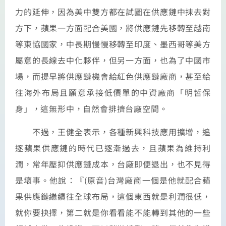
力的延伸，因為美中雙方都在試圖在供應鏈中抹去對
方下，蘋果一方面配合美國，將供應鏈先移轉至越南
等東協國家，中長期慢慢移轉至印度、墨西哥等美方
屬意的長線去中化夥伴，但另一方面，也為了中國市
場，而提早將供應鏈機會給紅色供應鏈廠商，甚至給
往海外布局且願意承接低價單的中資廠商「明哲保
身」，這無形中，自然會排擠台廠空間。
不過，王健全表示，各種新興科技應用擴增，追
逐蘋果供應鏈的時代已逐漸過去，且蘋果為維持利
潤，常年壓抑供應鏈成本，台廠即便退出，也不見得
是壞事。他說：『(原音)台灣廠商一個是他就配合蘋
果供應鏈繼續往全球布局，這個東西就是利潤很低，
就你要抉擇，第二就是你看看能不能轉到其他的一些