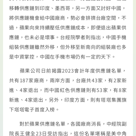
移轉供應鏈到印度、墨西哥，另一方面又討好中國，
將供應鏈機會給中國廠商，勢必會排擠台廠空間，不
過，蘋果向來持續壓低供應鏈成本，即便退出蘋果供
應鏈，也未必是壞事。台經院學者則指出，中國手機
組裝供應鏈雖然外移，但外移至新南向的組裝廠也多
是中資掌控，中國在手機市場仍有一定的天下。
蘋果公司日前揭露2023會計年度供應鏈名單，
共有187家廠商，兩岸方面，台廠共43家，有2家新
進、4家退出，而中國紅色供應鏈則有53家，有8家
新進、4家退出，另外，印度方面，則有塔塔集團旗
下塔塔電子首度入榜。
對於蘋果供應鏈名單，各國廠商消長，中經院副
院長王健全23日受訪指出，這份名單堪稱是美中角