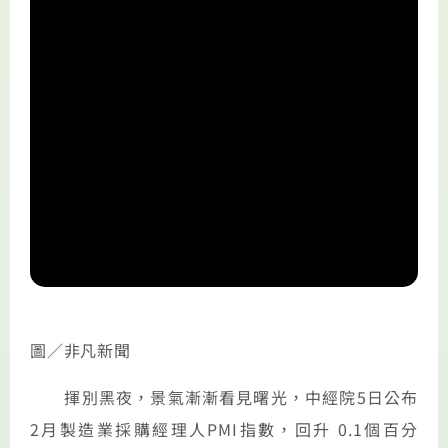
圖／非凡新聞
揮別黑夜，景氣漸漸看見曙光，中經院5日公布
2月製造業採購經理人PMI指數，回升 0.1個百分