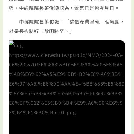
張。中經院院長葉俊顯認為，景氣已是撥雲見日。
中經院院長葉俊顯：「整個產業呈現一個氛圍，
就是長夜將近，黎明將至。」