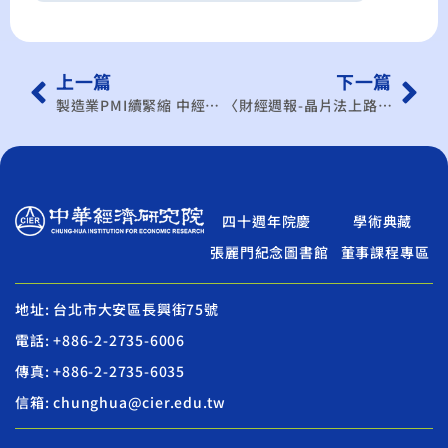
上一篇
下一篇
製造業PMI續緊縮 中經院：破浪前行 穩健為上
〈財經週報-晶片法上路〉力保半導體業優勢 學者：引導先進製程根留台灣
四十週年院慶
學術典藏
張麗門紀念圖書館
董事課程專區
地址: 台北市大安區長興街75號
電話: +886-2-2735-6006
傳真: +886-2-2735-6035
信箱: chunghua@cier.edu.tw