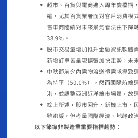
超市、百貨與電商進入周年慶檔期，
縮，尤其百貨業者面對客戶消費模
售車商陸續對未來景氣看法由下降轉
38.9%。
股市交易量增加推升金融資訊軟體需
新增訂單皆呈現擴張加快走勢，未來
中秋節前夕內需物流送禮需求導致
為持平（50.0%）。然而國際航
港，並調整亞洲近洋線市場量，故運輸
綜上所述，股市回升、新機上市、
雖趨緩，但考量國際經濟、地緣政
以下節錄非製造業重要指標趨勢：