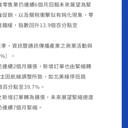
惟零售業仍連續6個月回報未來展望為緊
強促銷，以及關稅衝擊似有鈍化現象，零
趨緩，指數回升13.9個百分點至
案旺季，資訊暨通訊傳播產業之商業活動與
0%）。
已連續2個月擴張，新增訂單也由緊縮轉
，主因航線調整所致，如北美線停班跳
百分點至39.7%。
之新增訂單轉為擴張，未來展望緊縮速度
仍連續7個月緊縮。