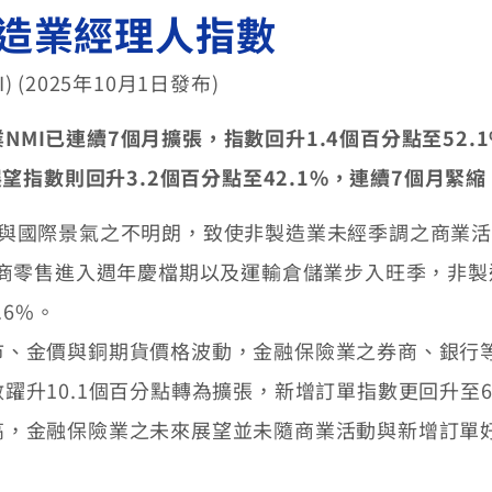
製造業經理人指數
 (2025年10月1日發布)
業
NMI
已連續
7
個月擴張，指數回升
1.4
個百分點至
52.
展望指數則回升
3.2
個百分點至
42.1%
，連續
7
個月緊縮
迷與國際景氣之不明朗，致使非製造業未經季調之商業活
機上市、電商零售進入週年慶檔期以及運輸倉儲業步入旺季，
.6%。
市、金價與銅期貨價格波動，金融保險業之券商、銀行
躍升10.1個百分點轉為擴張，新增訂單指數更回升至6
高，金融保險業之未來展望並未隨商業活動與新增訂單