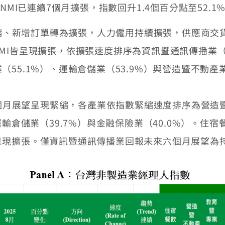
NMI已連續7個月擴張，指數回升1.4個百分點至52.1
、新增訂單轉為擴張，人力僱用持續擴張，供應商交貨時
NMI皆呈現擴張，依擴張速度排序為資訊暨通訊傳播業（5
（55.1%）、運輸倉儲業（53.9%）與營造暨不動產業
月展望呈現緊縮，各產業依指數緊縮速度排序為營造暨不
、運輸倉儲業（39.7%）與金融保險業（40.0%）。住
呈現擴張。僅資訊暨通訊傳播業回報未來六個月展望為持