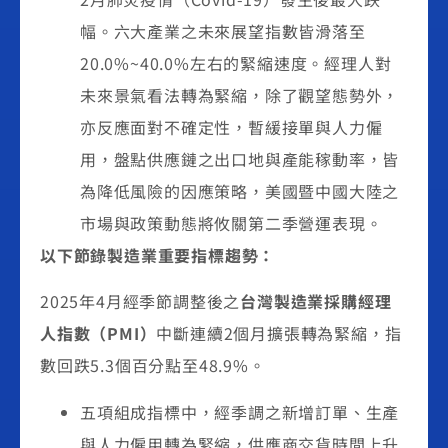
幅。六大產業之未來展望指數皆滑落至
20.0%~40.0%左右的緊縮速度。經理人對
未來景氣看法轉為緊縮，除了觀望態勢外，
亦反應面對不確定性，暫緩接單與人力僱
用，盤點供應鏈之出口地與產能稼動率，皆
為降低風險的因應策略，美國暨中國大陸之
市場與政策動態將攸關第二季營運表現。
以下節錄製造業重要指標趨勢
：
2025年4月經季節調整後之
台灣製造業採購經理
人指數（
PMI
）
中斷連續2個月擴張轉為緊縮，指
數回跌5.3個百分點至48.9%。
五項組成指標中，經季調之新增訂單、生產
與人力僱用轉為緊縮，供應商交貨時間上升