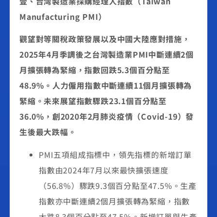
壹、台灣製造業採購經理人指數（
Taiwan
Manufacturing PMI
）
觀望對等關稅政策發展以及中國大陸應對措施，
2025
年
4
月季調後之台灣製造業
PMI
中斷連續
2
個
月擴張轉為緊縮，指數回跌
5.3
個百分點至
48.9%
。人力僱用指數中斷連續
11
個月擴張轉為
緊縮。未來展望指數驟跌
23.1
個百分點至
36.0%
，創
2020
年
2
月肺炎疫情（
Covid-19
）發
生後最大跌幅。
PMI五項組成指標中，領先指標的新增訂單
指數由2024年7月以來最快擴張速度
（56.8%）驟跌9.3個百分點至47.5%。生產
指數亦中斷連續2個月擴張轉為緊縮，指數
大跌8.3個百分點至47.5%。新增訂單與生產