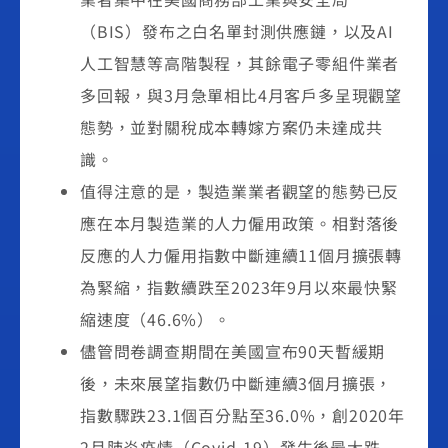
（BIS）發布之白名單封測供應鏈，以及AI
人工智慧等高階製程，其餘電子零組件業者
多回報，與3月急單相比4月客戶多呈現觀望
態勢，並對關稅成本轉嫁方案仍未達成共
識。
值得注意的是，製造業業者觀望的態勢已反
應在本月製造業的人力僱用政策。相對落後
反應的人力僱用指數中斷連續11個月擴張轉
為緊縮，指數續跌至2023年9月以來最快緊
縮速度（46.6%）。
儘管問卷調查期間在美國宣布90天暫緩期
後，未來展望指數仍中斷連續3個月擴張，
指數驟跌23.1個百分點至36.0%，創2020年
2月肺炎疫情（Covid-19）發生後最大跌