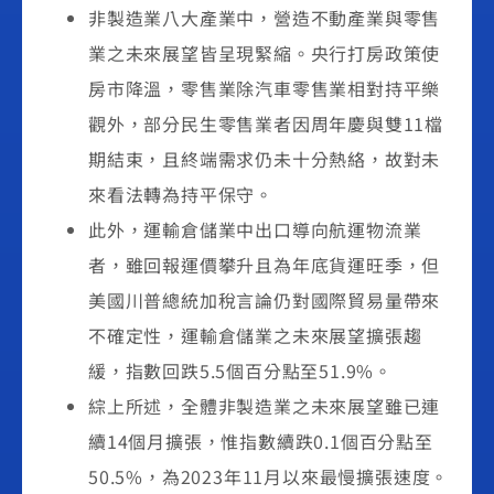
非製造業八大產業中，營造不動產業與零售
業之未來展望皆呈現緊縮。央行打房政策使
房市降溫，零售業除汽車零售業相對持平樂
觀外，部分民生零售業者因周年慶與雙11檔
期結束，且終端需求仍未十分熱絡，故對未
來看法轉為持平保守。
此外，運輸倉儲業中出口導向航運物流業
者，雖回報運價攀升且為年底貨運旺季，但
美國川普總統加稅言論仍對國際貿易量帶來
不確定性，運輸倉儲業之未來展望擴張趨
緩，指數回跌5.5個百分點至51.9%。
綜上所述，全體非製造業之未來展望雖已連
續14個月擴張，惟指數續跌0.1個百分點至
50.5%，為2023年11月以來最慢擴張速度。