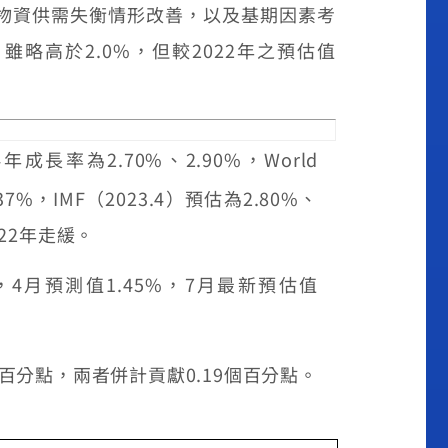
物資供需失衡情形改善，以及基期因素考
，雖略高於
2.0%
，但較
2022
年之預估值
成長率為2.70%、2.90%，World
.37%，IMF（2023.4）預估為2.80%、
22年走緩。
%，4月預測值1.45%，7月最新預估值
百分點，兩者併計貢獻0.19個百分點。