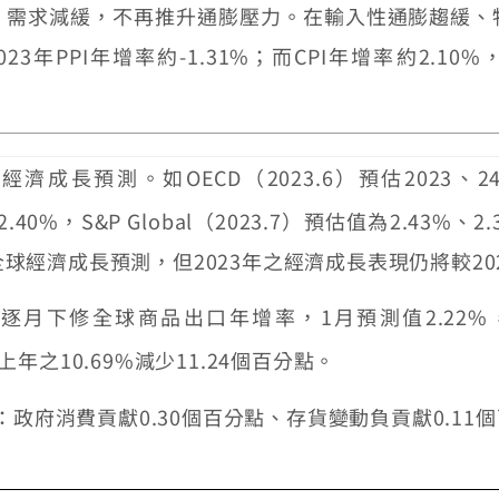
求減緩，不再推升通膨壓力。在輸入性通膨趨緩、
023
年
PPI
年增率約
-1.31%
；而
CPI
年增率約
2.10%
成長預測。如OECD（2023.6）預估2023、24年
.40%，S&P Global（2023.7）預估值為2.43%、2
年全球經濟成長預測，但2023年之經濟成長表現仍將較20
年初以來逐月下修全球商品出口年增率，1月預測值2.22
上年之10.69%減少11.24個百分點。
府消費貢獻0.30個百分點、存貨變動負貢獻0.11個