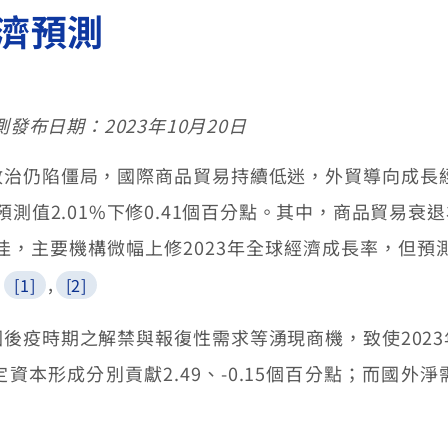
經濟預測
發布日期：2023年10月20日
仍陷僵局，國際商品貿易持續低迷，外貿導向成長
預測值
2.01%
下修
0.41
個百分點。其中，商品貿易衰退
佳，主要機構微幅上修
2023
年全球經濟成長率，但預
。
,
[1]
[2]
後疫時期之解禁與報復性需求等湧現商機，致使
2023
定資本形成分別貢獻
2.49
、
-0.15
個百分點；而國外淨