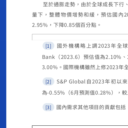
至於通膨走勢，由於全球成長下行、需
量下，整體物價增勢和緩，預估國內
2
2.95%
，下降
0.85
個百分點。
國外機構略上調2023年全球經濟
[1]
Bank（2023.6）預估值為2.10%、2
3.00%。國際機構雖然上修2023
S&P Global自2023
[2]
為-0.55%（6月預測值0.28%），較
國內需求其他項目的貢獻包括：政
[3]