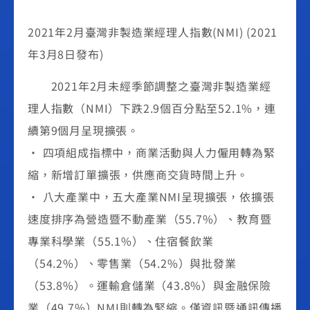
2021年2月臺灣非製造業經理人指數(NMI) (2021
年3月8日發布)
2021年2月未經季節調整之臺灣非製造業經
理人指數（NMI）下跌2.9個百分點至52.1%，連
續第9個月呈現擴張。
• 四項組成指標中，商業活動與人力僱用轉為緊
縮，新增訂單擴張，供應商交貨時間上升。
• 八大產業中，五大產業NMI呈現擴張，依擴張
速度排序為營造暨不動產業（55.7%）、教育暨
專業科學業（55.1%）、住宿餐飲業
（54.2%）、零售業（54.2%）與批發業
（53.8%）。運輸倉儲業（43.8%）與金融保險
業（49.7%）NMI則轉為緊縮。僅資訊暨通訊傳播