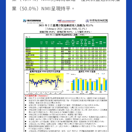
業（50.0%）NMI呈現持平。