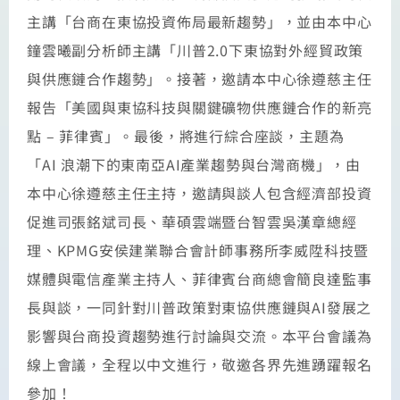
主講「台商在東協投資佈局最新趨勢」，並由本中心
鐘雲曦副分析師主講「川普2.0下東協對外經貿政策
與供應鏈合作趨勢」。接著，邀請本中心徐遵慈主任
報告「美國與東協科技與關鍵礦物供應鏈合作的新亮
點 – 菲律賓」。最後，將進行綜合座談，主題為
「AI 浪潮下的東南亞AI產業趨勢與台灣商機」，由
本中心徐遵慈主任主持，邀請與談人包含經濟部投資
促進司張銘斌司長、華碩雲端暨台智雲吳漢章總經
理、KPMG安侯建業聯合會計師事務所李威陞科技暨
媒體與電信產業主持人、菲律賓台商總會簡良達監事
長與談，一同針對川普政策對東協供應鏈與AI發展之
影響與台商投資趨勢進行討論與交流。本平台會議為
線上會議，全程以中文進行，敬邀各界先進踴躍報名
參加！