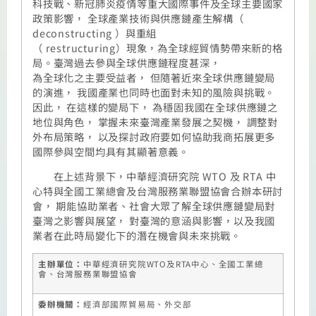
科技戰、新冠肺炎疫情等重大國際事件及全球主要國家
政策影響， 全球產業技術與供應鏈產生解構（
deconstructing ）與重組
（ restructuring）現象，為全球經貿情勢帶來新的格
局。臺灣過去參與全球供應鏈程度甚深，
為全球化之主要受益者， 但隨著近來全球供應鏈變局
的演進， 我國產業也同時也面對未知的風險與挑戰。
因此， 在這樣的變局下， 為穩固我國在全球供應鏈之
地位與角色， 掌握未來臺灣產業發展之契機， 調整對
外布局策略， 以及探討政府要如何協助我商拓展更多
國際參與空間均具有其顯著意義。
在上述背景下，中華經濟研究院 WTO 及 RTA 中
心特與全國工業總會及台灣服務業聯盟協會合辦本研討
會， 期能協助業者、社會大眾了解全球供應鏈變局對
臺灣之影響與展望， 對臺灣的意涵與影響，以及我國
業者在此時局變化下的潛在機會與未來挑戰。
主辦單位：
中華經濟研究院WTO及RTA中心
、全國工業總
會、台灣服務業聯盟協會
委
辦
機關
：
經濟部國際貿易局、外交部