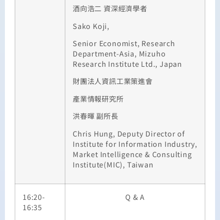
酒向浩二
資深經濟學者
Sako Koji,
Senior Economist, Research
Department-Asia, Mizuho
Research Institute Ltd., Japan
財團法人資訊工業策進會
產業情報研究所
洪春暉
副所長
Chris Hung, Deputy Director of
Institute for Information Industry,
Market Intelligence & Consulting
Institute(MIC), Taiwan
16:20-
Q & A
16:35