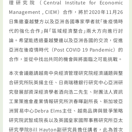
理研究院（
Central Institute for Economic
Management , CIEM
）合作，將於
2020
年
11
月
26
日集邀臺越雙方以及亞洲各國專家學者就｢後疫情時
代的強化合作｣與｢區域經濟整合｣兩大方向進行討
論。希望能透過臺越雙邊以及亞洲各國的交流，促進
亞洲在後疫情時代（
Post COVID 19 Pandemic
）的
合作，並從中找出共同的機會與將面臨之可能挑戰。
本次會議邀請越南中央經濟管理研究院經濟議題與整
合研究所阮英揚主任、日商瑞穗銀行研究中心亞洲研
究發展部資深經濟學者酒向浩二先生、財團法人資訊
工業策進會產業情報研究所洪春暉副所長、新加坡亞
洲貿易中心
Debra Elms
主任、越南品牌與競爭策略
研究院武智成院長以及英國皇家國際事務研究所亞太
研究學院
Bill Hayton
副研究員擔任講者，此為首次