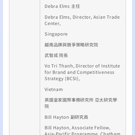
Debra Elms
主任
Debra Elms, Director, Asian Trade
Center,
Singapore
越南品牌與競爭策略研究院
武智成
院長
Vo Tri Thanh, Director of Institute
for Brand and Competitiveness
Strategy (BCSI),
Vietnam
英國皇家國際事務研究所
亞太研究學
院
Bill Hayton
副研究員
Bill Hayton, Associate Fellow,
Asia-Pacific Programme, Chatham