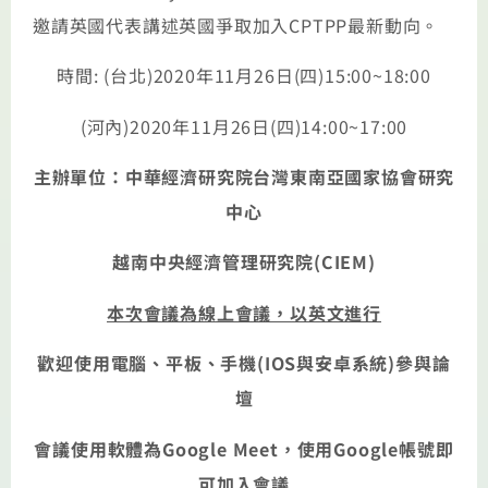
邀請英國代表講述英國爭取加入
CPTPP
最新動向。
時間
: (
台北
)2020
年
11
月
26
日
(
四
)15:00~18:00
(
河內
)2020
年
11
月
26
日
(
四
)14:00~17:00
主辦單位：中華經濟研究院台灣東南亞國家協會研究
中心
越南中央經濟管理研究院
(CIEM)
本次會議為線上會議，以英文進行
歡迎使用電腦、平板、手機
(IOS
與安卓系統
)
參與論
壇
會議使用軟體為
Google Meet
，使用
Google
帳號即
可加入會議