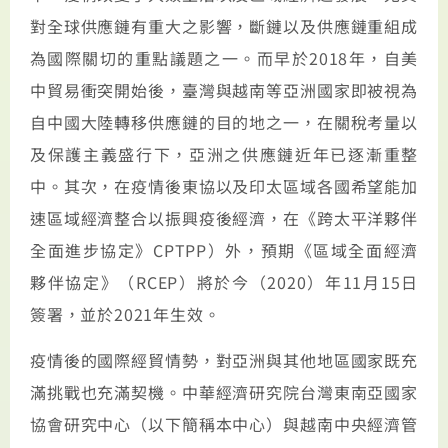
對全球供應鏈有重大之影響，斷鏈以及供應鏈重組成
為國際關切的重點議題之一。而早於
2018
年，自美
中貿易衝突開始後，臺灣與越南等亞洲國家即被視為
自中國大陸轉移供應鏈的目的地之一，在關稅考量以
及保護主義盛行下，亞洲之供應鏈近年已逐漸重整
中。其次，在疫情後東協以及印太區域各國希望能加
速區域經濟整合以振興疫後經濟，在《跨太平洋夥伴
全面進步協定》
CPTPP
）外，預期《區域全面經濟
夥伴協定》（
RCEP
）將於今（
2020
）年
11
月
15
日
簽署，並於
2021
年生效。
疫情後的國際經貿情勢，對亞洲與其他地區國家
既
充
滿挑戰也充滿契機。中華經濟研究院台灣東南亞國家
協會研究中心（以下簡稱本中心）與越南中央經濟管