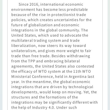
Since 2016, international economic
environment has become less predictable
because of the rise in protectionist trade
policies, which creates uncertainties for the
future of globalization and economic
integrations in the global community. The
United States, which used to advocate the
multilateral trading system and trade
liberalization, now steers its way toward
unilateralism, and gives more weight to fair
trade than free trade. Besides withdrawing
from the TPP and embracing bilateral
agreements, the United States also contested
the efficacy of WTO system at the 11th WTO
Ministerial Conference, held in Argentina last
year. In the meantime, the global economic
integrations that are driven by technological
developments, would keep on moving. Yet, the
structures and the formations of the
integrations may be significantly different with
the help of Industry 4.0. Under such