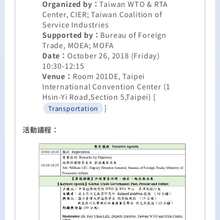
Organized by：
Taiwan WTO & RTA
Center, CIER; Taiwan Coalition of
Service Industries
Supported by：
Bureau of Foreign
Trade, MOEA; MOFA
Date：
October 26, 2018 (Friday)
10:30-12:15
Venue：
Room 201DE, Taipei
International Convention Center (1
Hsin-Yi Road,Section 5,Taipei) [
]
Transportation
活動議程：