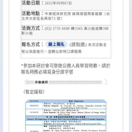
活動日期：
2012
年
09
月
07
日
活動地點：
中華經濟研究院 蔣碩傑國際會議廳（台
北市大安區長興街
75
號）
洽詢方式：
(02) 2735 6006
轉
3345
黃小姐或轉
308
靳小姐
報名方式：
(請點選)
線上報名
本次活動全
程以英語進行，並輔以即時口譯服務
*參加本研討會可登錄公務人員學習時數，請於
報名時務必填寫身分證字號
（暫定議程）