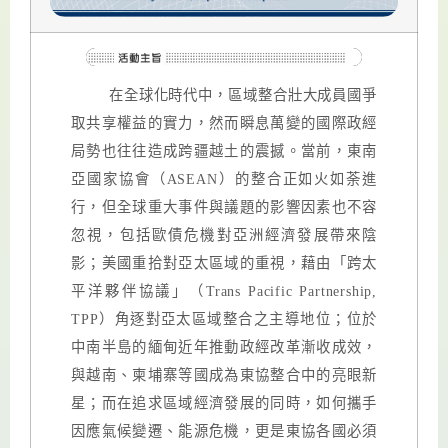
在全球化時代中，區域整合壯大成員國爭
取共享權益的實力，然而瞬息萬變的國際政經
局勢也往往造成跨疆越土的震撼。當前，東南
亞國家協會（
ASEAN
）的整合正如火如荼進
行，但全球重大事件與議題的影響因素也不容
忽視，包括歐債危機對亞洲經濟發展帶來陰
影；美國重拾對亞太區域的重視，藉由「跨太
平洋夥伴協議」（
Trans Pacific Partnership,
TPP
）角逐對亞太區域整合之主導地位；位於
中南半島的緬甸近年推動政經改革漸收成效，
與越南、柬埔寨等國成為東協整合中的亮眼新
星；而在追求區域經濟發展的同時，如何攜手
因應氣候變遷、能源危機，更是東協各國必須