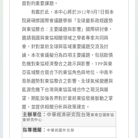
面對的重要課題。
有鑑於此，本中心將於
2012
年
9
月
7
日假本
院蔣碩傑國際會議廳舉辦「全球最新政經趨勢
與東協整合：主要議題與影響」國際研討會，
邀請我國與東協相關領域之學者專家共同與
會，針對當前全球與區域重要議題交流及討
論。本次會議擬分為四項主要議題，包括歐債
危機對東協經濟整合之啟示與影響、
TPP
與東
亞區域整合競合下的東協角色與地位、中南半
島新趨勢對東協整合之影響、全球氣候變遷與
能源危機下台灣與東協區域合作之現況與展
望，期能加強各界對於當前東協發展脈動之掌
握，並提供相關分析與政策建言。
主辦單位：
中華經濟研究院台灣
東南亞國家協
會研究中心
指導機關：
中華民國外交部