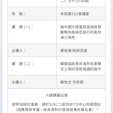
二）上午10:00起
地 點：
本院第322會議室
講 題 (一)：
論中國大陸當前區域經貿
戰略布局與亞投行可能扮
演之角色
主講人：
葉長城 助研究員
講 題 (二)：
韓國協助青年海外就業模
式之探討及對我國的啟示
主講人：
蘇怡文 分析師
※請踴躍出席
欲參加研討會者，請於9/8(二)前向WTO中心所辦登記
（因應環保考量，紙本資料只發送給事先報名者）！