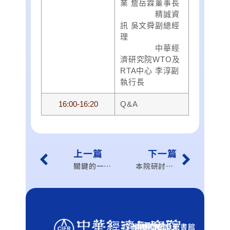
業 詹岳霖董事長
精誠資
訊 吳文舜副總經
理
中華經
濟研究院WTO及
RTA中心 李淳副
執行長
16:00-16:20
Q&A
上一篇
下一篇
關鍵的一步：加入TPP/RCEP對我國產業發展之機會與挑戰研討會
本院研討會：第二所學術研討會
四十週年院慶
學術典藏
張麗門紀念圖書館