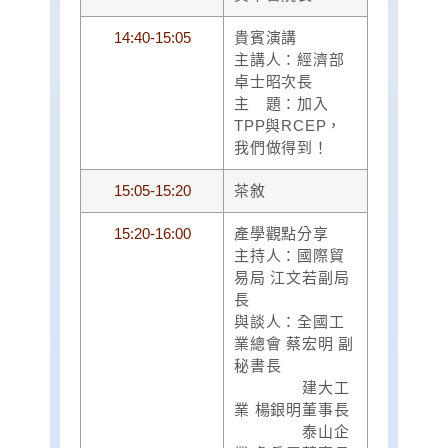
14:40-15:05
貴賓演講
主講人：經濟部
卓士昭次長
主 題：加入
TPP與RCEP，
我們做得到！
15:05-15:20
茶敘
15:20-16:00
產學觀點分享
主持人：國際貿
易局 江文若副局
長
與談人：全國工
業總會 蔡宏明 副
秘書長
建大工
業 楊銀明董事長
泰山企