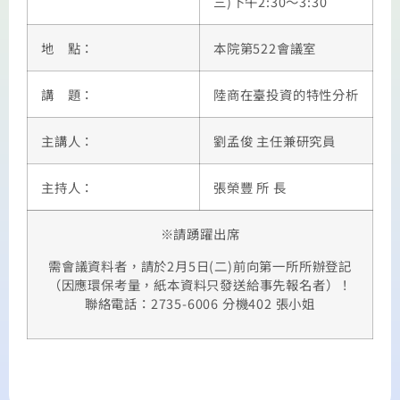
三)下午2:30～3:30
地 點：
本院第522會議室
講 題：
陸商在臺投資的特性分析
主講人：
劉孟俊 主任兼研究員
主持人：
張榮豐 所 長
※請踴躍出席
需會議資料者，請於2月5日(二)前向第一所所辦登記
（因應環保考量，紙本資料只發送給事先報名者）！
聯絡電話：2735-6006 分機402 張小姐