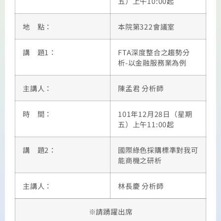
五）上午10:00起
地 點：
本院第322會議室
講 題1：
FTA深度整合之趨勢分
析-以金融服務業為例
主講人：
陳孟君 分析師
時 間：
101年12月28日（星期
五）上午11:00起
講 題2：
國際綠色採購標準對我可
能商機之研析
主講人：
林長慶 分析師
※請踴躍出席